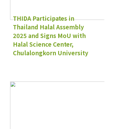
THIDA Participates in
Thailand Halal Assembly
2025 and Signs MoU with
Halal Science Center,
Chulalongkorn University