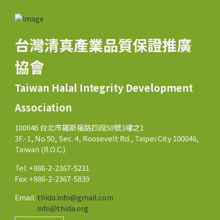
台灣清真產業品質保證推廣
協會
Taiwan Halal Integrity Development
Association
100046 台北市羅斯福路四段50號3樓之1
3F.-1, No.50, Sec. 4, Roosevelt Rd., Taipei City 100046,
Taiwan (R.O.C.)
Tel: +886-2-2367-5231
Fax: +886-2-2367-5839
Email:
thida.info@gmail.com
info@thida.org