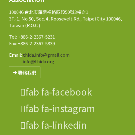
100046 台北市羅斯福路四段50號3樓之1
3F.-1, No.50, Sec. 4, Roosevelt Rd., Taipei City 100046,
Taiwan (R.O.C.)
Tel: +886-2-2367-5231
Fax: +886-2-2367-5839
Email:
thida.info@gmail.com
info@thida.org
聯絡我們
fab fa-facebook
fab fa-instagram
fab fa-linkedin