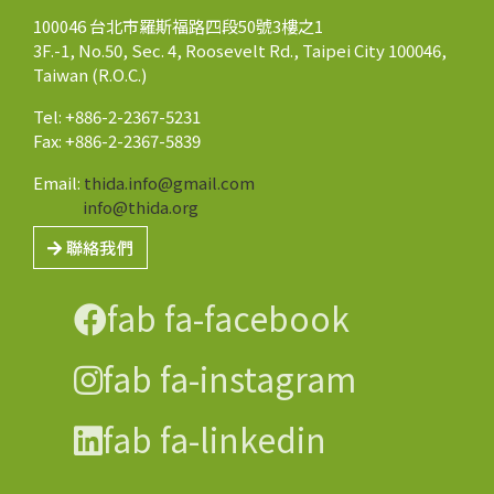
100046 台北市羅斯福路四段50號3樓之1
3F.-1, No.50, Sec. 4, Roosevelt Rd., Taipei City 100046,
Taiwan (R.O.C.)
Tel: +886-2-2367-5231
Fax: +886-2-2367-5839
Email:
thida.info@gmail.com
info@thida.org
聯絡我們
fab fa-facebook
fab fa-instagram
fab fa-linkedin