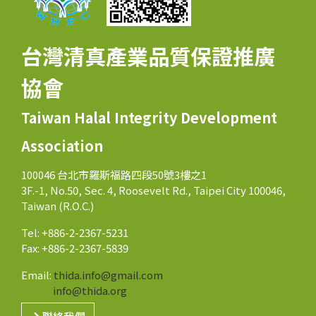
台灣清真產業品質保證推廣
協會
Taiwan Halal Integrity Development
Association
100046 台北市羅斯福路四段50號3樓之1
3F.-1, No.50, Sec. 4, Roosevelt Rd., Taipei City 100046,
Taiwan (R.O.C.)
Tel: +886-2-2367-5231
Fax: +886-2-2367-5839
Email:
thida.info@gmail.com
info@thida.org