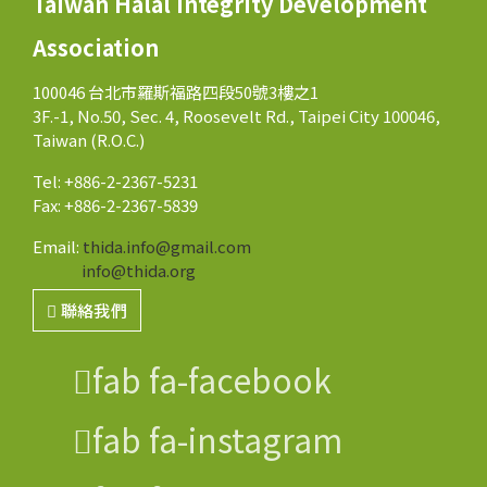
Taiwan Halal Integrity Development
Association
100046 台北市羅斯福路四段50號3樓之1
3F.-1, No.50, Sec. 4, Roosevelt Rd., Taipei City 100046,
Taiwan (R.O.C.)
Tel: +886-2-2367-5231
Fax: +886-2-2367-5839
Email:
thida.info@gmail.com
info@thida.org
聯絡我們
fab fa-facebook
fab fa-instagram