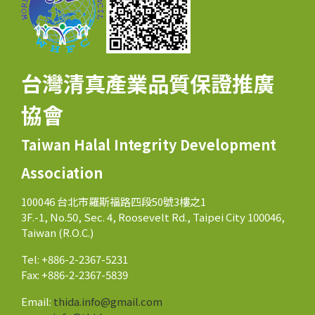
台灣清真產業品質保證推廣
協會
Taiwan Halal Integrity Development
Association
100046 台北市羅斯福路四段50號3樓之1
3F.-1, No.50, Sec. 4, Roosevelt Rd., Taipei City 100046,
Taiwan (R.O.C.)
Tel: +886-2-2367-5231
Fax: +886-2-2367-5839
Email:
thida.info@gmail.com