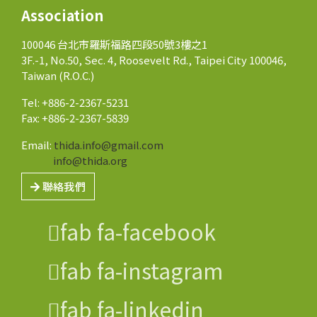
Association
100046 台北市羅斯福路四段50號3樓之1
3F.-1, No.50, Sec. 4, Roosevelt Rd., Taipei City 100046,
Taiwan (R.O.C.)
Tel: +886-2-2367-5231
Fax: +886-2-2367-5839
Email:
thida.info@gmail.com
info@thida.org
聯絡我們
fab fa-facebook
fab fa-instagram
fab fa-linkedin