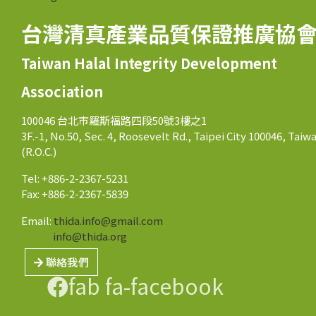
台灣清真產業品質保證推廣協
Taiwan Halal Integrity Development
Association
100046 台北市羅斯福路四段50號3樓之1
3F.-1, No.50, Sec. 4, Roosevelt Rd., Taipei City 100046, Taiw
(R.O.C.)
Tel: +886-2-2367-5231
Fax: +886-2-2367-5839
Email:
thida.info@gmail.com
info@thida.org
聯絡我們
fab fa-facebook