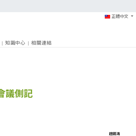
正體中文
知識中心
相關連結
制會議側記
趙錫鴻