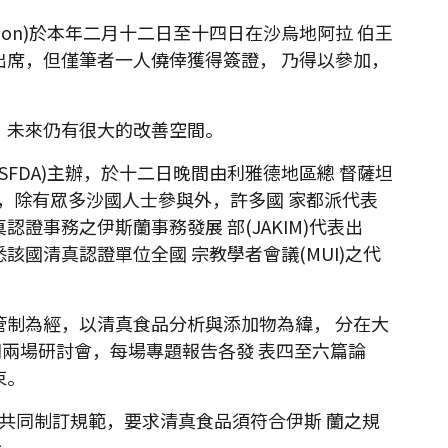
& Exhibition)於本年二月十二日至十四日在沙烏地阿拉 伯王
出席，但僅筆者一人僥倖獲得簽證， 乃得以參加，
，未來仍有很大的改善空間。
y - SFDA)主辦，於十二日晚間由利雅德地區總 督薩坦
會議，除有眾多沙國人士參與外，許多國 家都派代表
事務之伊斯蘭事務發展 部(JAKIM)代表出
國清真認證單位全國 宗教學者會議(MUI)之代
管制為經，以清真食品分析與添加物為緯， 分在大
同兩場研討會，每場專題報告各發 表四至六篇論
束。
家應共同制訂規範，要求清真食品須符合伊斯 蘭之規
示。