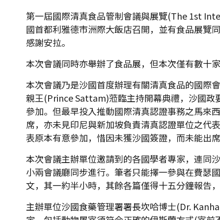
第一屆國際清真食品管制會議與展覽(The 1st Internat
國首都利雅德市洲際大飯店召開，並有食品展覽同
感謝安拉。
本次會議同時亦舉辦了食品展，但本次僅有數十家
本次會議乃是沙國首度辦理有關清真食品的國際會議，由沙國食
親王(Prince Sattam)蒞臨主持開幕典
參加。但最早投入推動國際清真認證事務之馬來西亞
席，亦未見印尼與新加坡負責清真認證單位之代表，
表原本有意參加，惜因未獲沙國簽證，而未能出
本次會議主辦單位邀請到的各國學者專家，連同沙
小兩會議廳同步進行。筆者只能擇一參與在費瑟國
文，其一約半小時，其餘各篇僅得十五分鐘報告，
主辦單位沙國食藥管理署署長坎哈博士(Dr. Ka
定，包括動物屠宰須符合正確的伊斯蘭方式(宰前