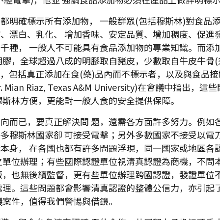
都明確標示所有添加物， 一般群眾(包括穆斯林)對食品
、漂白、乳化、 增加香味、安定品質、增加稠度、促進
千種， 一般人不可能具有食品添加物的專業知識。而添
明膠，全球超過八成的明膠取自豬皮，少數取自牛皮牛骨(
物，包括真正添加在食(藥)品內而不標示者，以及與食品接
an Riaz, Texas A&M University)在會議
穆斯林方便，更能對一般人食的安全提供保障。
向而已，要真正解決問 題，還需各方面許多努力。例如
多穆斯林國家卻 可接受電擊；另外多數國家不接受以電
本身， 在各國也都有許多問題浮現，同一國家或地區各
之單位辦理；有些國際認證單位視清真認證為商機，不問
廠，也無後續監督，更有些單位辦理跨國認證，發證單位
處理。這些問題都會影響清真認證的整體公信力，亦引起
議案件，值得我們警惕與借鏡。