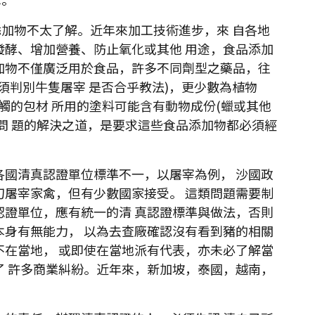
添加物不太了解。近年來加工技術進步，來 自各地
發酵、增加營養、防止氧化或其他 用途，食品添加
加物不僅廣泛用於食品，許多不同劑型之藥品，往
須判別牛隻屠宰 是否合乎教法)，更少數為植物
觸的包材 所用的塗料可能含有動物成份(蠟或其他
中指出，這些問 題的解決之道，是要求這些食品添加物都必須經
各國清真認證單位標準不一，以屠宰為例， 沙國政
刀屠宰家禽，但有少數國家接受。 這類問題需要制
認證單位，應有統一的清 真認證標準與做法，否則
本身有無能力， 以為去查廠確認沒有看到豬的相關
不在當地， 或即使在當地派有代表，亦未必了解當
了 許多商業糾紛。近年來，新加坡，泰國，越南，