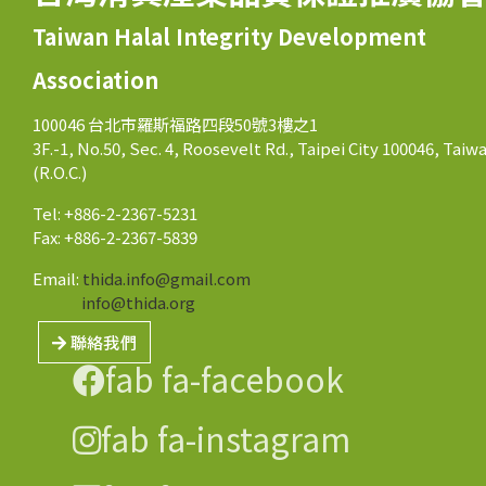
Taiwan Halal Integrity Development
Association
100046 台北市羅斯福路四段50號3樓之1
3F.-1, No.50, Sec. 4, Roosevelt Rd., Taipei City 100046, Taiw
(R.O.C.)
Tel: +886-2-2367-5231
Fax: +886-2-2367-5839
Email:
thida.info@gmail.com
info@thida.org
聯絡我們
fab fa-facebook
fab fa-instagram