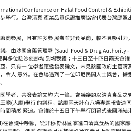
ional Conference on Halal Food Control 
步舉行。台灣清真 產業品質保證推廣協會代表台灣應邀
廠商參展，且有許多參 展者並非食品商，較不具吸引力
藥管理署 (Saudi Food & Drug Authorit
禮，沙國政要與多位駐沙使節均 到場觀禮；十三日至十四日兩天
，只有一 位學者應邀發表論文，未見該國政府主管清真認證
令人 意外。在會場遇到了一位印尼民間人士與會，據悉該
席。
國學者，共發表論文約 六十篇。會議議題以清真食品之
王廳(大廳)舉行 的議程，該廳兩天計有八場專題報告連
時間稍感 緊迫。會議於十五日下午舉行閉幕式後圓滿結
nhal)在會議中呼籲，從非穆 斯林國家進口清真食品的國
不經電擊)，他並 強調食品添加物必須在產品上做詳明標