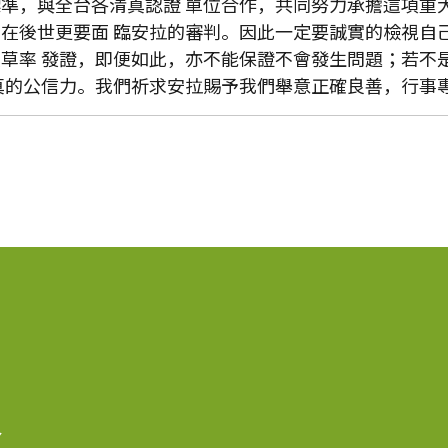
準，與全台各清真認證 單位合作，共同努力承擔這項重
在後世更要面 臨安拉的審判。因此一定要誠實的檢視自己
草率 發證，即便如此，亦不能保證不會發生問題；若不
真的公信力。我們祈求安拉賜予我們舉意正確良善，行事專
會