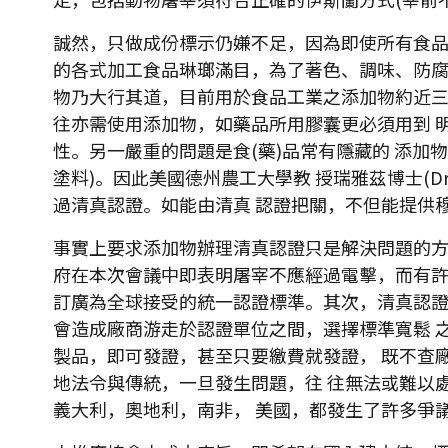
誠然，只做成份標示仍嫌不足，因為即使所有食品
的各式加工食品琳瑯滿目，為了著色、調味、防腐
物乃大行其道，目前用於食品工業之添加物約近三
往亦需使用添加物，如藥品所用膠囊更必須用到 
性。另一嚴重的問題是食(藥)品常有隱藏的 添加
塗料)。因此美國德州農工大學教 授瑞雅茲博士(Dr. Mi
過清真認證。如能由清真 認證把關，不但能提供
事實上要求添加物辦理清真認證只是解決問題的方
府在本次會議中即表明屠宰不應經過電擊，而有許
訂廣為全球接受的統一認證標準。其次，清真認證
會造成廠商游走於認證單位之間，選擇標準寬鬆 
製品，即可發證，甚至只要繳費就發證， 既不查
地法令與傳統，一旦發生問題，往 往無法或難以
義大利，奧地利，南非， 美國，都發生了許多爭