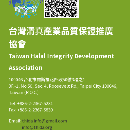
台灣清真產業品質保證推廣
協會
Taiwan Halal Integrity Development
Association
100046 台北市羅斯福路四段50號3樓之1
3F.-1, No.50, Sec. 4, Roosevelt Rd., Taipei City 100046,
Taiwan (R.O.C.)
Tel: +886-2-2367-5231
Fax: +886-2-2367-5839
Email:
thida.info@gmail.com
info@thida.org