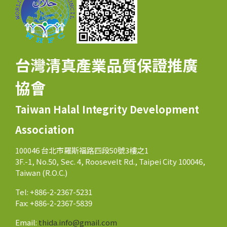
台灣清真產業品質保證推廣
協會
Taiwan Halal Integrity Development
Association
100046 台北市羅斯福路四段50號3樓之1
3F.-1, No.50, Sec. 4, Roosevelt Rd., Taipei City 100046,
Taiwan (R.O.C.)
Tel: +886-2-2367-5231
Fax: +886-2-2367-5839
Email:
thida.info@gmail.com