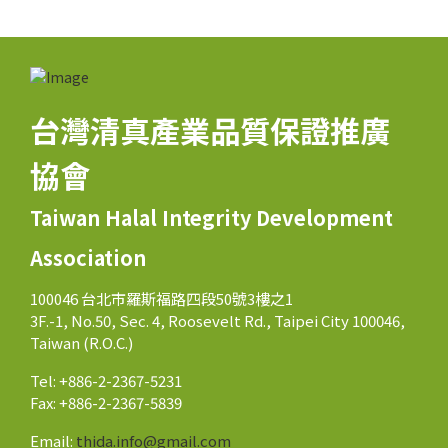
台灣清真產業品質保證推廣
協會
Taiwan Halal Integrity Development
Association
100046 台北市羅斯福路四段50號3樓之1
3F.-1, No.50, Sec. 4, Roosevelt Rd., Taipei City 100046,
Taiwan (R.O.C.)
Tel: +886-2-2367-5231
Fax: +886-2-2367-5839
Email:
thida.info@gmail.com