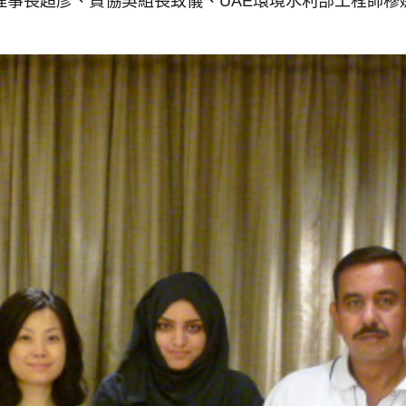
理事長超彥、貿協吳組長致儀、
UAE環境水利部工程師穆