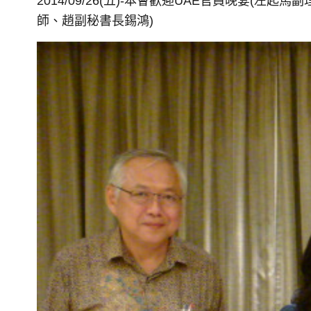
2014/09/26(五)-本會歡迎UAE官員晚宴(
左起馬副
師、趙副秘書長錫鴻)