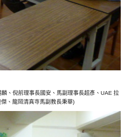
麟、倪前理事長國安、馬副理事長超彥、UAE 拉
傑、龍岡清真寺馬副教長秉華)