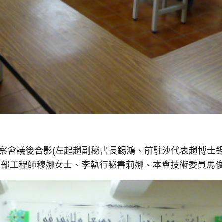
視察會議後合影(左起趙副秘書長錫鴻、
前駐沙代表趙博士錫
利部工程師穆娜女士、李執行秘書莉娜、
本會技術委員馬俊