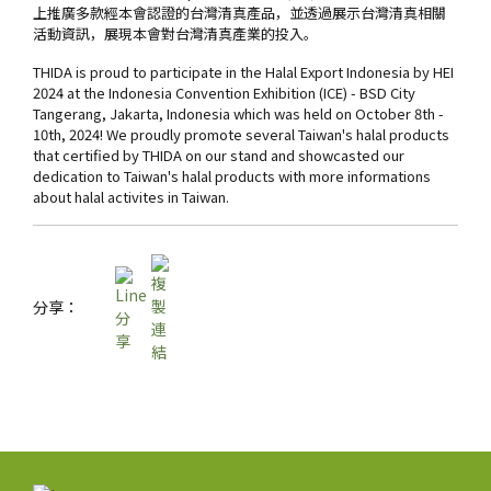
上推廣多款經本會認證的台灣清真產品，並透過展示台灣清真相關
活動資訊，展現本會對台灣清真產業的投入。
THIDA is proud to participate in the Halal Export Indonesia by HEI
2024 at the Indonesia Convention Exhibition (ICE) - BSD City
Tangerang, Jakarta, Indonesia which was held on October 8th -
10th, 2024! We proudly promote several Taiwan's halal products
that certified by THIDA on our stand and showcasted our
dedication to Taiwan's halal products with more informations
about halal activites in Taiwan.
分享：