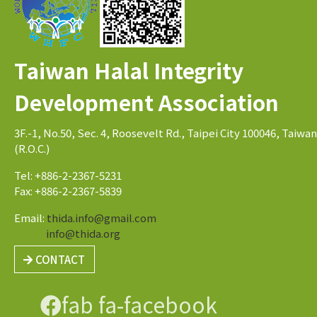
Taiwan Halal Integrity
Development Association
3F.-1, No.50, Sec. 4, Roosevelt Rd., Taipei City 100046, Taiwan
(R.O.C.)
Tel: +886-2-2367-5231
Fax: +886-2-2367-5839
Email:
thida.info@gmail.com
info@thida.org
CONTACT
fab fa-facebook