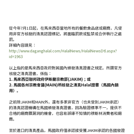
從今年7月1日起，在馬來西亞當地所有的餐飲食品店或廠商，凡使
用非官方核發的清真認證標記，將面臨罰款或監禁或合併執行之處
罰。
詳細內容請見：
http://www.daganghalal.com/HalalNews/HalalNewsDtl.aspx?
id=1963
以上指的是馬來西亞政府對其國內頒發清真證書之規定。所謂官方
核發之清真證書，係指：
1. 馬來西亞聯邦政府伊斯蘭宗教部(JAKIM)；或
2. 馬國各州宗教會議(MAIN)所核發之清真Halal證書（馬國內銷
用）。
之前除JAKIM和MAIN外，還有多家非官方（也未受到JAKIM承認）
的清真認證機構在馬國頒發清真證書，因為驗證標準不一，提供不
合格的廠商鑽漏洞的機會，也容易誤導不知情的穆斯林消費者和廠
商。
至於進口的清真產品，馬國政府僅承認接受獲JAKIM承認的各國發證