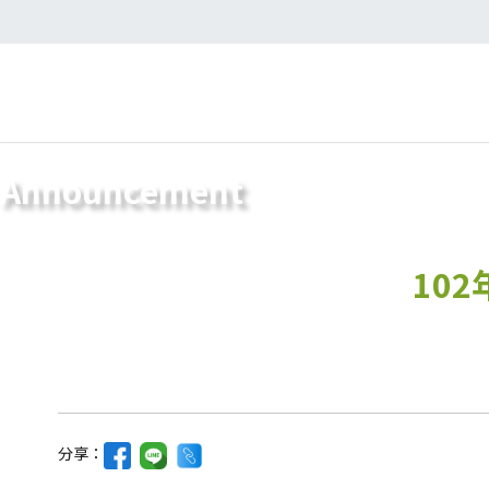
Announcement
102
分享：