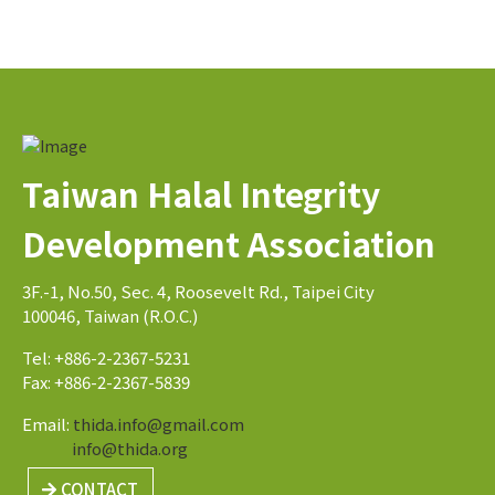
Taiwan Halal Integrity
Development Association
3F.-1, No.50, Sec. 4, Roosevelt Rd., Taipei City
100046, Taiwan (R.O.C.)
Tel: +886-2-2367-5231
Fax: +886-2-2367-5839
Email:
thida.info@gmail.com
info@thida.org
CONTACT