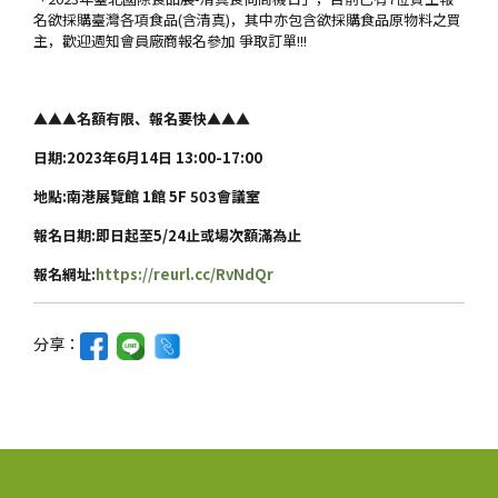
名欲採購臺灣各項食品(含清真)
，其中亦包含欲採購食品原物料之買
主，歡迎週知會員廠商報名參加 爭取訂單!!!
▲▲▲名額有限、報名要快▲▲▲
日期:2023年6月14日 13:00-17:00
地點:南港展覽館 1館 5F 503會議室
報名日期:即日起至5/24止或場次額滿為止
報名網址:
https://reurl.cc/RvNdQr
分享：