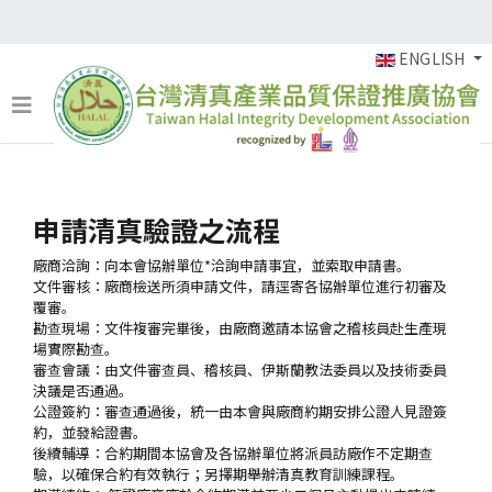
ENGLISH
驗證程序
10 May 2012
申請清真驗證之流程
廠商洽詢：向本會協辦單位*洽詢申請事宜，並索取申請書。
文件審核：廠商檢送所須申請文件，請逕寄各協辦單位進行初審及
覆審。
勘查現場：文件複審完畢後，由廠商邀請本協會之稽核員赴生產現
場實際勘查。
審查會議：由文件審查員、稽核員、伊斯蘭教法委員以及技術委員
決議是否通過。
公證簽約：審查通過後，統一由本會與廠商約期安排公證人見證簽
約，並發給證書。
後續輔導：合約期間本協會及各協辦單位將派員訪廠作不定期查
驗，以確保合約有效執行；另擇期舉辦清真教育訓練課程。