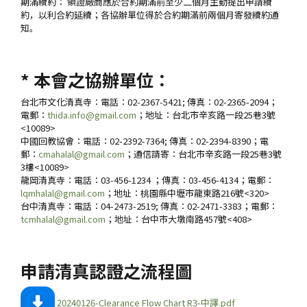
期滿續約： 領證廠商應於合約期滿前至少二個月主動提出申請續
約，以利合約延續；各協辦單位得於合約期滿前兩個月寄發續約通
知。
* 本會之協辦單位：
台北市文化清真寺：電話：02-2367-5421; 傳真：02-2365-2094；
電郵：
thida.info@gmail.com
；地址：台北市辛亥路一段25巷3號
<10089>
中國回教協會：電話：02-2392-7364; 傳真：02-2394-8390；電
郵：
cmahalal@gmail.com
；通信請寄：台北市辛亥路一段25巷3號
3樓<10089>
龍岡清真寺：電話：03-456-1234 ；傳真：03-456-4134；電郵：
lqmhalal@gmail.com
；地址：桃園縣中壢市龍東路216號<320>
台中清真寺：電話：04-2473-2519; 傳真：02-2471-3383；電郵：
tcmhalal@gmail.com
；地址：台中市大墩南路457號<408>
申請清真認證之流程圖
20240126-Clearance Flow Chart R3-中譯.pdf